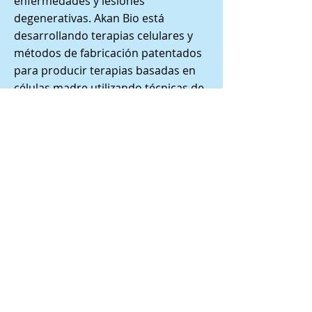
enfermedades y lesiones
degenerativas. Akan Bio está
desarrollando terapias celulares y
métodos de fabricación patentados
para producir terapias basadas en
células madre utilizando técnicas de
ingeniería de tejidos de vanguardia y
enfoques basados en células.
Instituto de Terapias
Celulares de Panamá
Ubicado en el
JW Marriot, Ciudad de Panamá,
Panamá
info@abmpanama.com
Tel:
847-951-6085