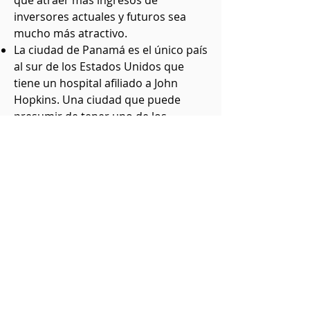
que atraer más ingresos de
inversores actuales y futuros sea
mucho más atractivo.
La ciudad de Panamá es el único país
al sur de los Estados Unidos que
tiene un hospital afiliado a John
Hopkins. Una ciudad que puede
presumir de tener uno de los
hospitales mejor calificados del
mundo "colgando el sombrero" a
solo un par de cuadras de nuestro
Instituto de Células Madre "TBD" es
sin duda un impulso de confianza
para quienes abandonan sus países
de origen para explorar opciones
médicas, no todavía disponible en su
tierra natal.
La ciudad de Panamá es una ciudad
moderna de clase mundial