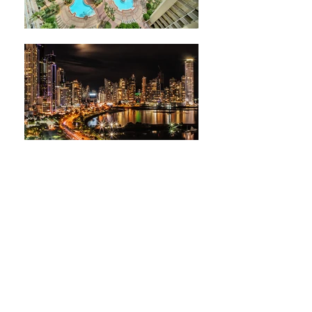
CÉLULA
MADRE
BANCARI
O